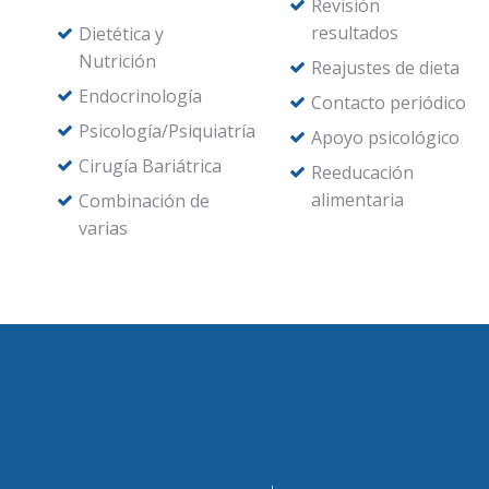
Revisión
resultados
Dietética y
Nutrición
Reajustes de dieta
Endocrinología
Contacto periódico
Psicología/Psiquiatría
Apoyo psicológico
Cirugía Bariátrica
Reeducación
alimentaria
Combinación de
varias