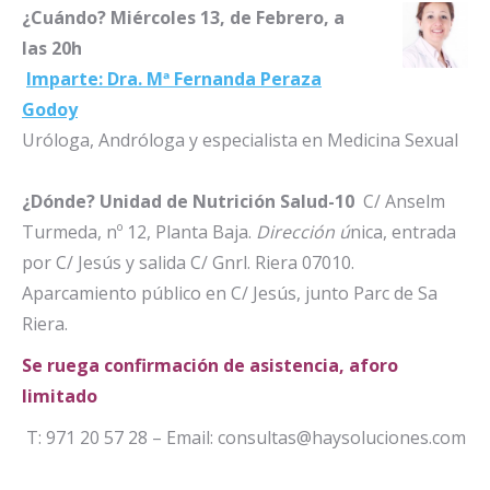
¿Cuándo? Miércoles 1
3, de Febrero, a
las 20h
Imparte: Dra. Mª Fernanda Peraza
Godoy
Uróloga, Andróloga y especialista en Medicina Sexual
¿Dónde?
Unidad de Nutrición Salud-10
C/ Anselm
Turmeda, nº 12, Planta Baja.
Dirección ú
nica, entrada
por C/ Jesús y salida C/ Gnrl. Riera 07010.
Aparcamiento público en C/ Jesús, junto Parc de Sa
Riera.
Se ruega confirmación de asistencia, aforo
limitad
o
T: 971 20 57 28 – Email: consultas@haysoluciones.com