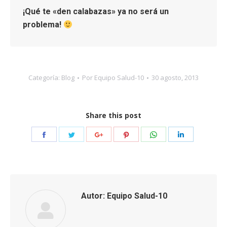
¡Qué te «den calabazas» ya no será un
problema!
Categoría:
Blog
Por
Equipo Salud-10
30 agosto, 2013
Share this post
Share
Share
Share
Share
Share
Share
on
on
on
on
on
on
Facebook
Twitter
Google+
Pinterest
WhatsApp
LinkedIn
Autor:
Equipo Salud-10