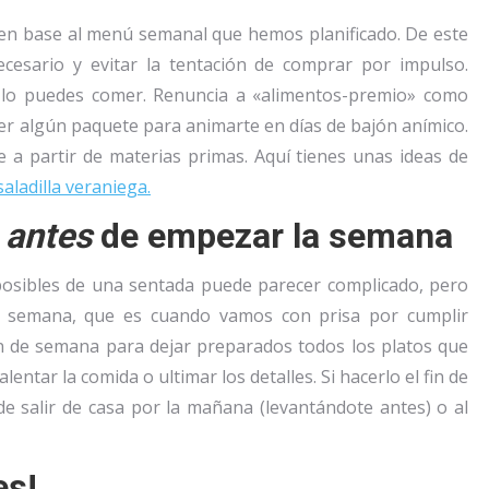
a en base al menú semanal que hemos planificado. De este
esario y evitar la tentación de comprar por impulso.
e lo puedes comer. Renuncia a «alimentos-premio» como
ener algún paquete para animarte en días de bajón anímico.
e a partir de materias primas. Aquí tienes unas ideas de
aladilla veraniega.
r
antes
de empezar la semana
posibles de una sentada puede parecer complicado, pero
la semana, que es cuando vamos con prisa por cumplir
in de semana para dejar preparados todos los platos que
lentar la comida o ultimar los detalles. Si hacerlo el fin de
e salir de casa por la mañana (levantándote antes) o al
es!