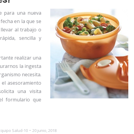
te para una nueva
a fecha en la que se
levar al trabajo o
ápida, sencilla y
tante realizar una
gurarnos la ingesta
rganismo necesita.
o el asesoramiento
olicita una visita
el formulario que
Equipo Salud-10
20 junio, 2018