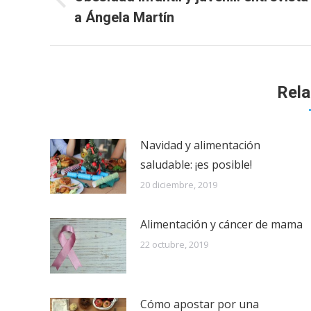
Publicación
publicaciones
a Ángela Martín
anterior:
Rela
Navidad y alimentación
saludable: ¡es posible!
20 diciembre, 2019
Alimentación y cáncer de mama
22 octubre, 2019
Cómo apostar por una