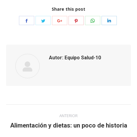
Share this post
Share
Share
Share
Share
Share
Share
on
on
on
on
on
on
Facebook
Twitter
Google+
Pinterest
WhatsApp
LinkedIn
Autor:
Equipo Salud-10
Navegación
ANTERIOR
entre
Publicación
Alimentación y dietas: un poco de historia
anterior:
publicaciones