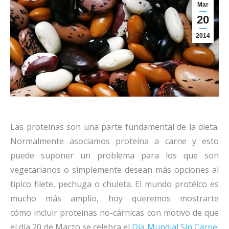
Mar
20
2014
Las proteínas son una parte fundamental de la dieta.
Normalmente asociamos proteína a carne y esto
puede suponer un problema para los que son
vegetarianos o simplemente desean más opciones al
típico filete, pechuga o chuleta. El mundo protéico es
mucho más amplio, hoy queremos mostrarte
cómo incluir proteínas no-cárnicas con motivo de que
el día 20 de Marzo se celebra el
Día Mundial Sin Carne
.