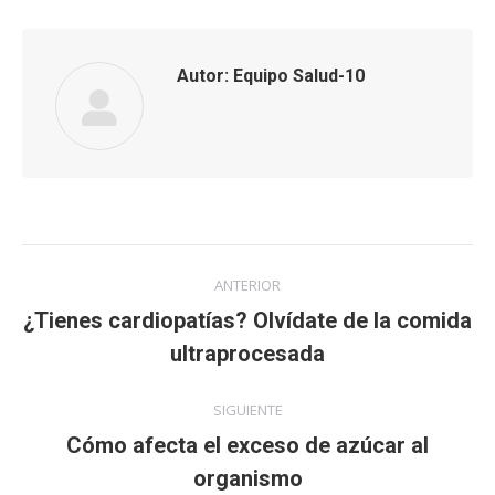
Facebook
Twitter
Google+
Pinterest
WhatsApp
LinkedIn
Autor:
Equipo Salud-10
Navegación
ANTERIOR
entre
¿Tienes cardiopatías? Olvídate de la comida
Publicación
publicaciones
ultraprocesada
anterior:
SIGUIENTE
Cómo afecta el exceso de azúcar al
Publicación
organismo
siguiente: