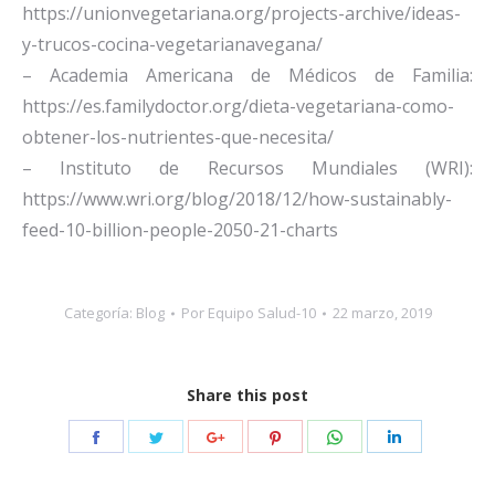
https://unionvegetariana.org/projects-archive/ideas-
y-trucos-cocina-vegetarianavegana/
– Academia Americana de Médicos de Familia:
https://es.familydoctor.org/dieta-vegetariana-como-
obtener-los-nutrientes-que-necesita/
– Instituto de Recursos Mundiales (WRI):
https://www.wri.org/blog/2018/12/how-sustainably-
feed-10-billion-people-2050-21-charts
Categoría:
Blog
Por
Equipo Salud-10
22 marzo, 2019
Share this post
Share
Share
Share
Share
Share
Share
on
on
on
on
on
on